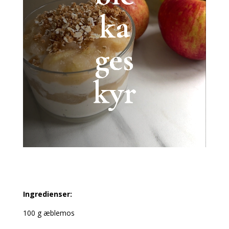
ka
ges
kyr
Ingredienser:
100 g æblemos