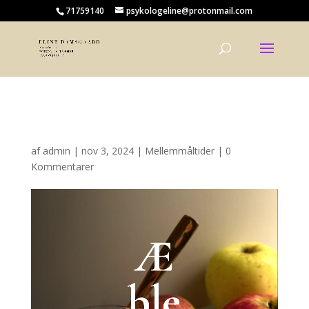
71759140
psykologeline@protonmail.com
Æblekageskyr
af
admin
|
nov 3, 2024
|
Mellemmåltider
|
0
Kommentarer
Æ
ble