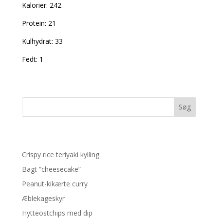
Kalorier: 242
Protein: 21
Kulhydrat: 33
Fedt: 1
Søg
Recent Posts
Crispy rice teriyaki kylling
Bagt “cheesecake”
Peanut-kikærte curry
Æblekageskyr
Hytteostchips med dip