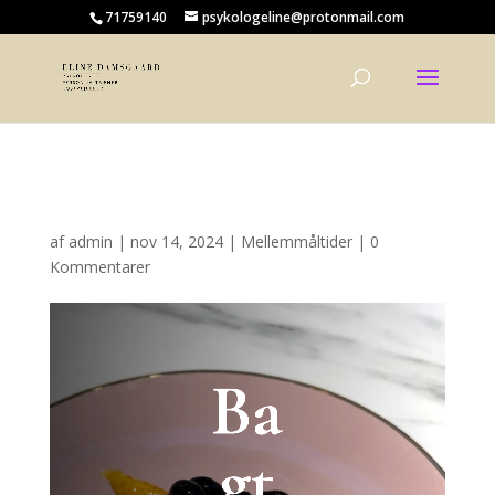
71759140
psykologeline@protonmail.com
Bagt “cheesecake”
af
admin
|
nov 14, 2024
|
Mellemmåltider
|
0
Kommentarer
Ba
gt