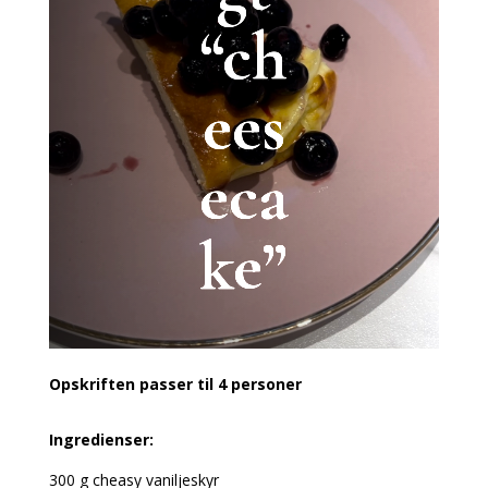
“ch
ees
eca
ke”
Opskriften passer til 4 personer
I
ngredienser:
300 g cheasy vaniljeskyr